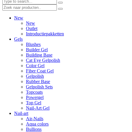
New
New
Outlet
Introductiepakketten
Gels
Blushes
Builder Gel
Building Base
Cat Eye Gelpolish
Color Gel
Fiber Coat Gel
Gelpolish
Rubber Base
Gelpolish Sets
Topcoats
Powergel
Top Gel
Nail-Art Gel
Nail-art
Air-Nails
Aqua colors
Bullions