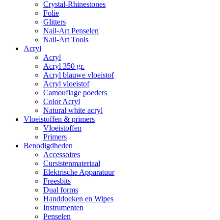
Crystal-Rhinestones
Folie
Glitters
Nail-Art Penselen
Nail-Art Tools
Acryl
Acryl
Acryl 350 gr.
Acryl blauwe vloeistof
Acryl vloeistof
Camouflage poeders
Color Acryl
Natural white acryl
Vloeistoffen & primers
Vloeistoffen
Primers
Benodigdheden
Accessoires
Cursistenmateriaal
Elektrische Apparatuur
Freesbits
Dual forms
Handdoeken en Wipes
Instrumenten
Penselen