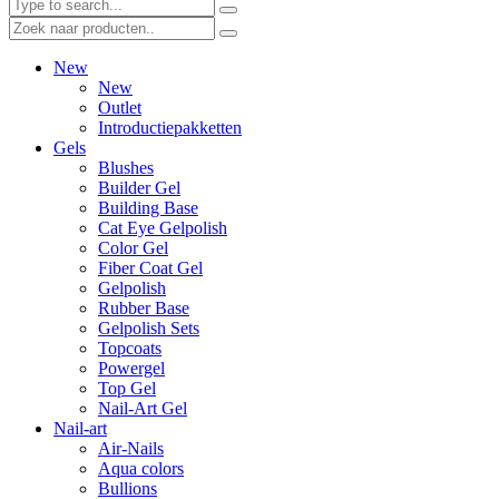
New
New
Outlet
Introductiepakketten
Gels
Blushes
Builder Gel
Building Base
Cat Eye Gelpolish
Color Gel
Fiber Coat Gel
Gelpolish
Rubber Base
Gelpolish Sets
Topcoats
Powergel
Top Gel
Nail-Art Gel
Nail-art
Air-Nails
Aqua colors
Bullions