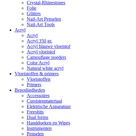
Crystal-Rhinestones
Folie
Glitters
Nail-Art Penselen
Nail-Art Tools
Acryl
Acryl
Acryl 350 gr.
Acryl blauwe vloeistof
Acryl vloeistof
Camouflage poeders
Color Acryl
Natural white acryl
Vloeistoffen & primers
Vloeistoffen
Primers
Benodigdheden
Accessoires
Cursistenmateriaal
Elektrische Apparatuur
Freesbits
Dual forms
Handdoeken en Wipes
Instrumenten
Penselen