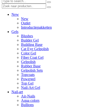
New
New
Outlet
Introductiepakketten
Gels
Blushes
Builder Gel
Building Base
Cat Eye Gelpolish
Color Gel
Fiber Coat Gel
Gelpolish
Rubber Base
Gelpolish Sets
Topcoats
Powergel
Top Gel
Nail-Art Gel
Nail-art
Air-Nails
Aqua colors
Bullions