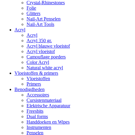
Crystal-Rhinestones
Folie
Glitters
Nail-Art Penselen
Nail-Art Tools
Acryl
Acryl
Acryl 350 gr.
Acryl blauwe vloeistof
Acryl vloeistof
Camouflage poeders
Color Acryl
Natural white acryl
Vloeistoffen & primers
Vloeistoffen
Primers
Benodigdheden
Accessoires
Cursistenmateriaal
Elektrische Apparatuur
Freesbits
Dual forms
Handdoeken en Wipes
Instrumenten
Penselen