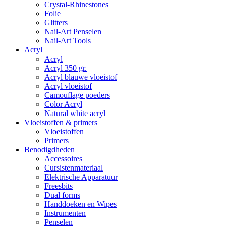
Crystal-Rhinestones
Folie
Glitters
Nail-Art Penselen
Nail-Art Tools
Acryl
Acryl
Acryl 350 gr.
Acryl blauwe vloeistof
Acryl vloeistof
Camouflage poeders
Color Acryl
Natural white acryl
Vloeistoffen & primers
Vloeistoffen
Primers
Benodigdheden
Accessoires
Cursistenmateriaal
Elektrische Apparatuur
Freesbits
Dual forms
Handdoeken en Wipes
Instrumenten
Penselen