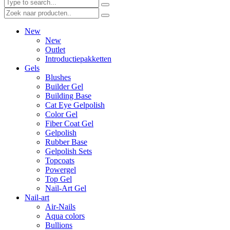
New
New
Outlet
Introductiepakketten
Gels
Blushes
Builder Gel
Building Base
Cat Eye Gelpolish
Color Gel
Fiber Coat Gel
Gelpolish
Rubber Base
Gelpolish Sets
Topcoats
Powergel
Top Gel
Nail-Art Gel
Nail-art
Air-Nails
Aqua colors
Bullions