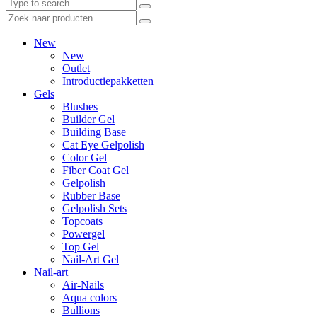
New
New
Outlet
Introductiepakketten
Gels
Blushes
Builder Gel
Building Base
Cat Eye Gelpolish
Color Gel
Fiber Coat Gel
Gelpolish
Rubber Base
Gelpolish Sets
Topcoats
Powergel
Top Gel
Nail-Art Gel
Nail-art
Air-Nails
Aqua colors
Bullions