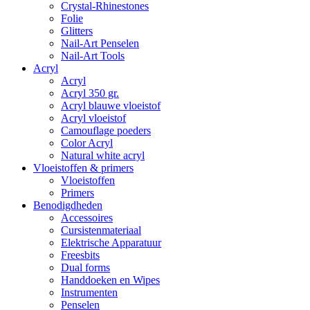
Crystal-Rhinestones
Folie
Glitters
Nail-Art Penselen
Nail-Art Tools
Acryl
Acryl
Acryl 350 gr.
Acryl blauwe vloeistof
Acryl vloeistof
Camouflage poeders
Color Acryl
Natural white acryl
Vloeistoffen & primers
Vloeistoffen
Primers
Benodigdheden
Accessoires
Cursistenmateriaal
Elektrische Apparatuur
Freesbits
Dual forms
Handdoeken en Wipes
Instrumenten
Penselen