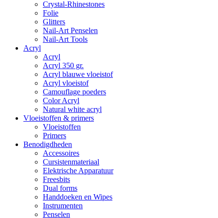
Crystal-Rhinestones
Folie
Glitters
Nail-Art Penselen
Nail-Art Tools
Acryl
Acryl
Acryl 350 gr.
Acryl blauwe vloeistof
Acryl vloeistof
Camouflage poeders
Color Acryl
Natural white acryl
Vloeistoffen & primers
Vloeistoffen
Primers
Benodigdheden
Accessoires
Cursistenmateriaal
Elektrische Apparatuur
Freesbits
Dual forms
Handdoeken en Wipes
Instrumenten
Penselen