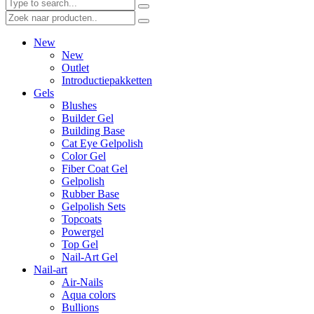
New
New
Outlet
Introductiepakketten
Gels
Blushes
Builder Gel
Building Base
Cat Eye Gelpolish
Color Gel
Fiber Coat Gel
Gelpolish
Rubber Base
Gelpolish Sets
Topcoats
Powergel
Top Gel
Nail-Art Gel
Nail-art
Air-Nails
Aqua colors
Bullions