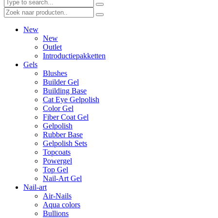
New
New
Outlet
Introductiepakketten
Gels
Blushes
Builder Gel
Building Base
Cat Eye Gelpolish
Color Gel
Fiber Coat Gel
Gelpolish
Rubber Base
Gelpolish Sets
Topcoats
Powergel
Top Gel
Nail-Art Gel
Nail-art
Air-Nails
Aqua colors
Bullions