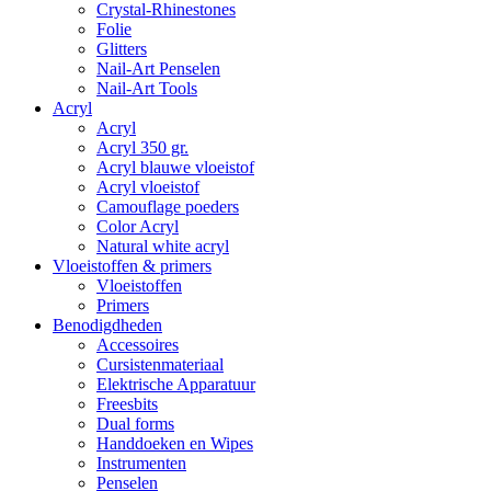
Crystal-Rhinestones
Folie
Glitters
Nail-Art Penselen
Nail-Art Tools
Acryl
Acryl
Acryl 350 gr.
Acryl blauwe vloeistof
Acryl vloeistof
Camouflage poeders
Color Acryl
Natural white acryl
Vloeistoffen & primers
Vloeistoffen
Primers
Benodigdheden
Accessoires
Cursistenmateriaal
Elektrische Apparatuur
Freesbits
Dual forms
Handdoeken en Wipes
Instrumenten
Penselen