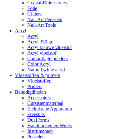
Crystal-Rhinestones
Folie
Glitters
Nail-Art Penselen
Nail-Art Tools
Acryl
Acryl
Acryl 350 gr.
Acryl blauwe vloeistof
Acryl vloeistof
Camouflage poeders
Color Acryl
Natural white acryl
Vloeistoffen & primers
Vloeistoffen
Primers
Benodigdheden
Accessoires
Cursistenmateriaal
Elektrische Apparatuur
Freesbits
Dual forms
Handdoeken en Wipes
Instrumenten
Penselen