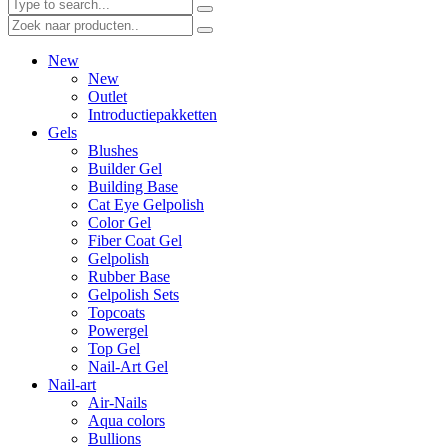
New
New
Outlet
Introductiepakketten
Gels
Blushes
Builder Gel
Building Base
Cat Eye Gelpolish
Color Gel
Fiber Coat Gel
Gelpolish
Rubber Base
Gelpolish Sets
Topcoats
Powergel
Top Gel
Nail-Art Gel
Nail-art
Air-Nails
Aqua colors
Bullions