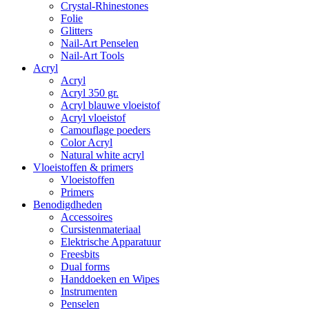
Crystal-Rhinestones
Folie
Glitters
Nail-Art Penselen
Nail-Art Tools
Acryl
Acryl
Acryl 350 gr.
Acryl blauwe vloeistof
Acryl vloeistof
Camouflage poeders
Color Acryl
Natural white acryl
Vloeistoffen & primers
Vloeistoffen
Primers
Benodigdheden
Accessoires
Cursistenmateriaal
Elektrische Apparatuur
Freesbits
Dual forms
Handdoeken en Wipes
Instrumenten
Penselen