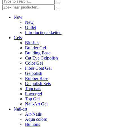
New
New
Outlet
Introductiepakketten
Gels
Blushes
Builder Gel
Building Base
Cat Eye Gelpolish
Color Gel
Fiber Coat Gel
Gelpolish
Rubber Base
Gelpolish Sets
Topcoats
Powergel
Top Gel
Nail-Art Gel
Nail-art
Air-Nails
Aqua colors
Bullions