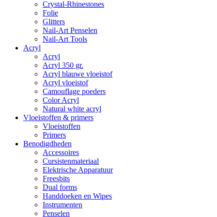
Crystal-Rhinestones
Folie
Glitters
Nail-Art Penselen
Nail-Art Tools
Acryl
Acryl
Acryl 350 gr.
Acryl blauwe vloeistof
Acryl vloeistof
Camouflage poeders
Color Acryl
Natural white acryl
Vloeistoffen & primers
Vloeistoffen
Primers
Benodigdheden
Accessoires
Cursistenmateriaal
Elektrische Apparatuur
Freesbits
Dual forms
Handdoeken en Wipes
Instrumenten
Penselen