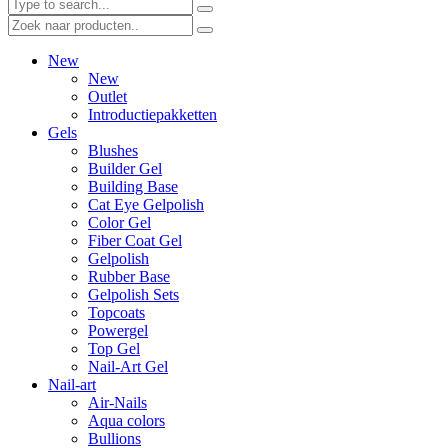
New
New
Outlet
Introductiepakketten
Gels
Blushes
Builder Gel
Building Base
Cat Eye Gelpolish
Color Gel
Fiber Coat Gel
Gelpolish
Rubber Base
Gelpolish Sets
Topcoats
Powergel
Top Gel
Nail-Art Gel
Nail-art
Air-Nails
Aqua colors
Bullions