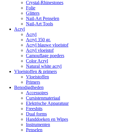
Crystal-Rhinestones
Folie
Glitters
Nail-Art Penselen
Nail-Art Tools
Acryl
Acryl
Acryl 350 gr.
Acryl blauwe vloeistof
Acryl vloeistof
Camouflage poeders
Color Acryl
Natural white acryl
Vloeistoffen & primers
Vloeistoffen
Primers
Benodigdheden
Accessoires
Cursistenmateriaal
Elektrische Apparatuur
Freesbits
Dual forms
Handdoeken en Wipes
Instrumenten
Penselen