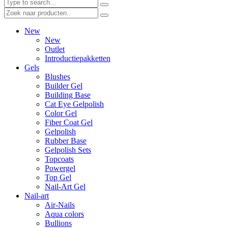
New
New
Outlet
Introductiepakketten
Gels
Blushes
Builder Gel
Building Base
Cat Eye Gelpolish
Color Gel
Fiber Coat Gel
Gelpolish
Rubber Base
Gelpolish Sets
Topcoats
Powergel
Top Gel
Nail-Art Gel
Nail-art
Air-Nails
Aqua colors
Bullions