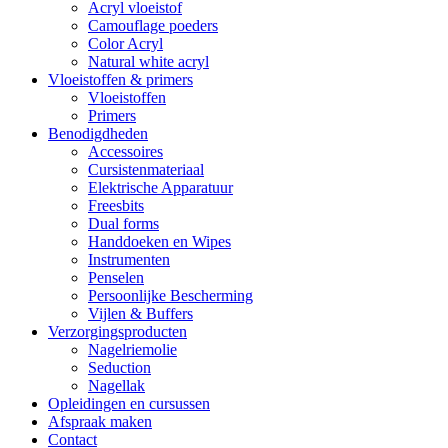
Acryl vloeistof
Camouflage poeders
Color Acryl
Natural white acryl
Vloeistoffen & primers
Vloeistoffen
Primers
Benodigdheden
Accessoires
Cursistenmateriaal
Elektrische Apparatuur
Freesbits
Dual forms
Handdoeken en Wipes
Instrumenten
Penselen
Persoonlijke Bescherming
Vijlen & Buffers
Verzorgingsproducten
Nagelriemolie
Seduction
Nagellak
Opleidingen en cursussen
Afspraak maken
Contact