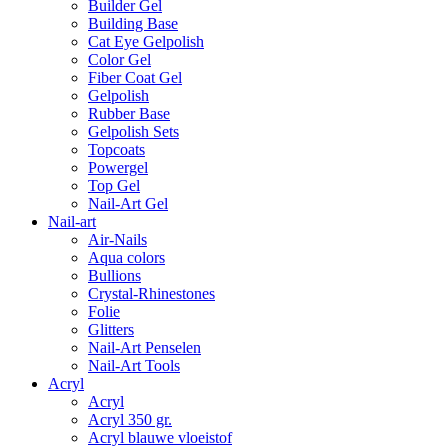
Builder Gel
Building Base
Cat Eye Gelpolish
Color Gel
Fiber Coat Gel
Gelpolish
Rubber Base
Gelpolish Sets
Topcoats
Powergel
Top Gel
Nail-Art Gel
Nail-art
Air-Nails
Aqua colors
Bullions
Crystal-Rhinestones
Folie
Glitters
Nail-Art Penselen
Nail-Art Tools
Acryl
Acryl
Acryl 350 gr.
Acryl blauwe vloeistof