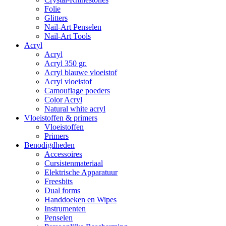
Folie
Glitters
Nail-Art Penselen
Nail-Art Tools
Acryl
Acryl
Acryl 350 gr.
Acryl blauwe vloeistof
Acryl vloeistof
Camouflage poeders
Color Acryl
Natural white acryl
Vloeistoffen & primers
Vloeistoffen
Primers
Benodigdheden
Accessoires
Cursistenmateriaal
Elektrische Apparatuur
Freesbits
Dual forms
Handdoeken en Wipes
Instrumenten
Penselen