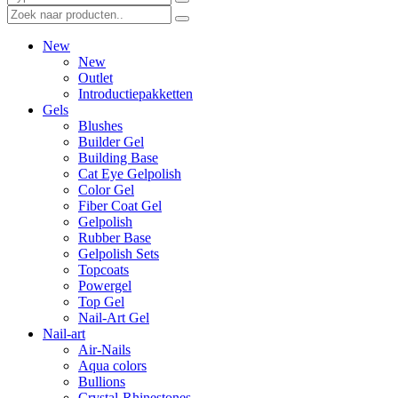
New
New
Outlet
Introductiepakketten
Gels
Blushes
Builder Gel
Building Base
Cat Eye Gelpolish
Color Gel
Fiber Coat Gel
Gelpolish
Rubber Base
Gelpolish Sets
Topcoats
Powergel
Top Gel
Nail-Art Gel
Nail-art
Air-Nails
Aqua colors
Bullions
Crystal-Rhinestones