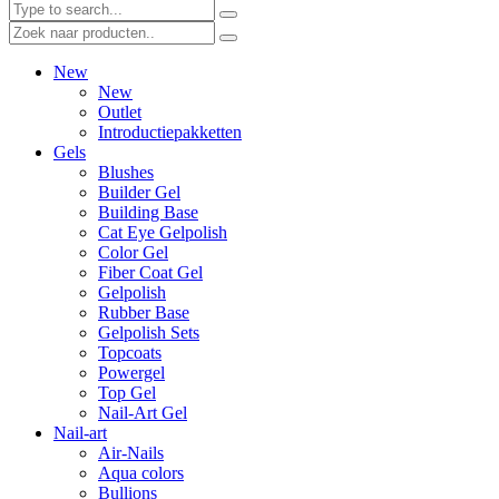
New
New
Outlet
Introductiepakketten
Gels
Blushes
Builder Gel
Building Base
Cat Eye Gelpolish
Color Gel
Fiber Coat Gel
Gelpolish
Rubber Base
Gelpolish Sets
Topcoats
Powergel
Top Gel
Nail-Art Gel
Nail-art
Air-Nails
Aqua colors
Bullions