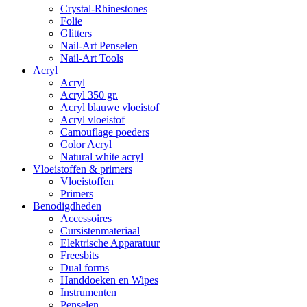
Crystal-Rhinestones
Folie
Glitters
Nail-Art Penselen
Nail-Art Tools
Acryl
Acryl
Acryl 350 gr.
Acryl blauwe vloeistof
Acryl vloeistof
Camouflage poeders
Color Acryl
Natural white acryl
Vloeistoffen & primers
Vloeistoffen
Primers
Benodigdheden
Accessoires
Cursistenmateriaal
Elektrische Apparatuur
Freesbits
Dual forms
Handdoeken en Wipes
Instrumenten
Penselen